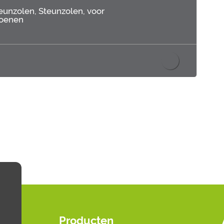
teunzolen,
Steunzolen,
voor
hoenen
Producten