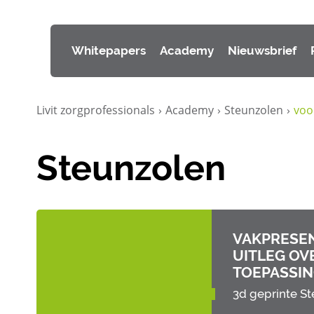
Whitepapers
Academy
Nieuwsbrief
Livit zorgprofessionals
›
Academy
›
Steunzolen
›
voo
Steunzolen
VAKPRESEN
UITLEG OV
TOEPASSIN
3d geprinte S