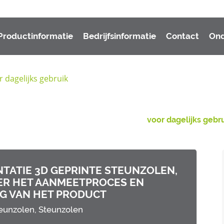
Productinformatie
Bedrijfsinformatie
Contact
Ond
r dagelijks gebruik
voor dagelijks gebr
TATIE 3D GEPRINTE STEUNZOLEN,
ER HET AANMEETPROCES EN
G VAN HET PRODUCT
teunzolen,
Steunzolen