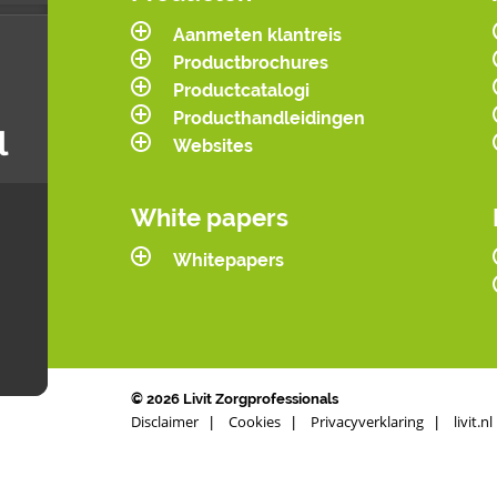
Aanmeten klantreis
Productbrochures
Productcatalogi
Producthandleidingen
l
Websites
White papers
Whitepapers
© 2026 Livit Zorgprofessionals
Disclaimer
Cookies
Privacyverklaring
livit.nl