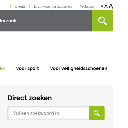
A
A
Events
Livit voor particulieren
Websites
A
erzoek
uik
voor sport
voor veiligheidsschoenen
Direct zoeken