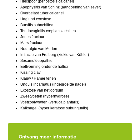
Hielspoor (periostosis calcanei)
Apophysitis van Schinz (aandoening van sever)
Overbelast tuber calcanei
Haglund exostose
Bursitis subachillea
Tendovaginitis crepitans achillea
Jones fractuur
Mars fractuur
Neuralgie van Morton
Infractie van Freiberg (ziekte van Köhler)
Sesamoïdeopathie
Eeltvorming onder de hallux
Kissing clavi
Klauw / Hamer tenen
Unguis incarnatus (ingegroeide nagel)
Exostose van het dorsum
Zweetvoeten (hyperhydrose)
Voetzoolwratten (verruca plantaris)
Kalknagel (hyper keratose subungualis)
Ontvang meer informatie